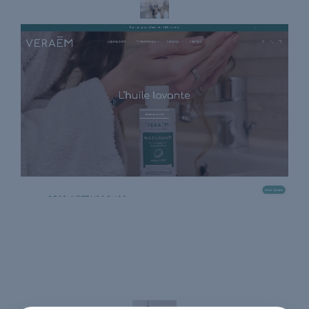
Shopify
Site e-commerce
UX & UI Design
Outil métier LTF