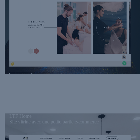
Animations
Système de bloc
WordPress
LTF Home
Site vitrine avec une petite partie e-commerce