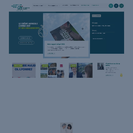
Open Street Map API
Site vitrine
WordPress
Veraem
Site E-commerce Shopify