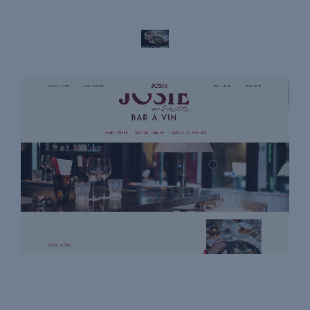
Josie par Rosette
Site vitrine WordPress sur-mesure pour un Bar à Vin
Site vitrine
UX & UI Design
WordPress