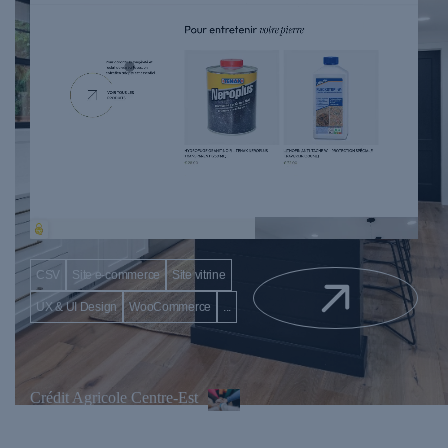
CSV
Site e-commerce
Site vitrine
UX & UI Design
WooCommerce
...
Crédit Agricole Centre-Est
Plateforme éditoriale & marque employeur