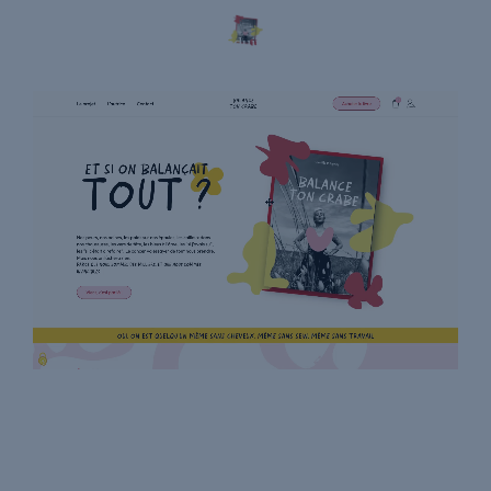
Balance ton crabe
Site e-commerce avec un produit unique : un livre
Site e-commerce
UX & UI Design
WooCommerce
WordPress