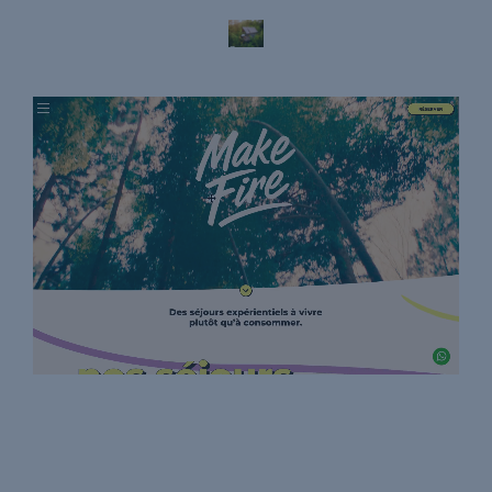
Make Fire
Site de réservation de voyage
Animations
Site vitrine
UX & UI Design
WordPress