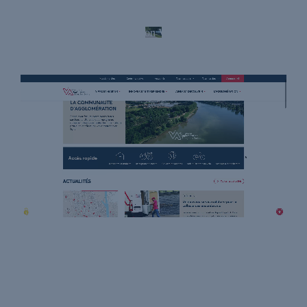
Communauté d’Agglomération Villefranche Beaujolais
Saône
Refonte du site institutionnel avec Wordpress
Open Street Map API
RGAA
Système de bloc
WordPress