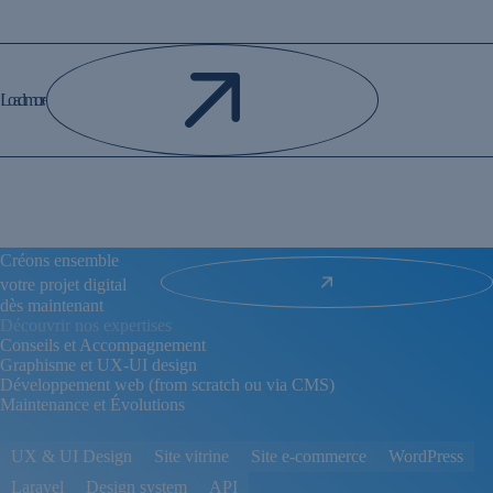
Load more
Créons ensemble
votre projet digital
dès maintenant
Découvrir nos expertises
Conseils et Accompagnement
Graphisme et UX-UI design
Développement web (from scratch ou via CMS)
Maintenance et Évolutions
UX & UI Design
Site vitrine
Site e-commerce
WordPress
Laravel
Design system
API