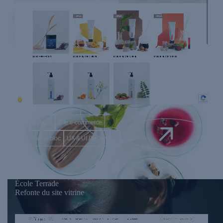
API
Laravel
Site e-commerce
Système de bloc
UX & UI Design
...
École Terrade
Refonte du site vitrine