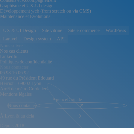
Conseils et Accompagnement
Graphisme et UX-UI design
Développement web (from scratch ou via CMS)
Maintenance et Évolutions
UX & UI Design
Site vitrine
Site e-commerce
WordPress
Laravel
Design system
API
Nous suivre
Nos cas clients
LinkedIn
Politiques de confidentialité
Nous contacter
06 98 16 06 92
49 rue du Président Edouard
Herriot – 69002 Lyon
Arrêt de métro Cordeliers
Mentions légales
Agence
Digitale
Nous contacter
À Lyon & au delà
Depuis 2018